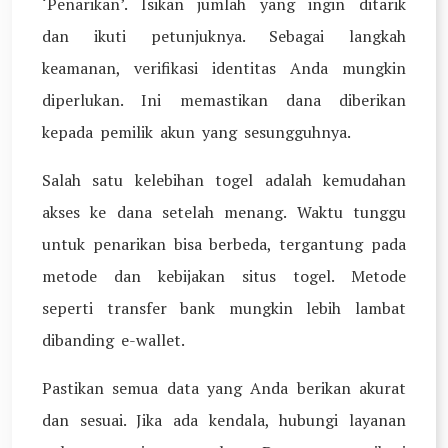
‘Penarikan’. Isikan jumlah yang ingin ditarik
dan ikuti petunjuknya. Sebagai langkah
keamanan, verifikasi identitas Anda mungkin
diperlukan. Ini memastikan dana diberikan
kepada pemilik akun yang sesungguhnya.
Salah satu kelebihan togel adalah kemudahan
akses ke dana setelah menang. Waktu tunggu
untuk penarikan bisa berbeda, tergantung pada
metode dan kebijakan situs togel. Metode
seperti transfer bank mungkin lebih lambat
dibanding e-wallet.
Pastikan semua data yang Anda berikan akurat
dan sesuai. Jika ada kendala, hubungi layanan