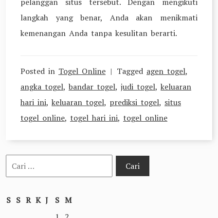
pelanggan situs tersebut. Dengan mengikuti
langkah yang benar, Anda akan menikmati
kemenangan Anda tanpa kesulitan berarti.
Posted in
Togel Online
Tagged
agen togel
,
angka togel
,
bandar togel
,
judi togel
,
keluaran
hari ini
,
keluaran togel
,
prediksi togel
,
situs
togel online
,
togel hari ini
,
togel online
Cari
untuk:
S
S
R
K
J
S
M
1
2