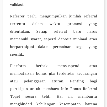
validasi.
Referrer perlu mengumpulkan jumlah referral
tertentu dalam waktu promosi yang
ditentukan. Setiap referral baru harus
memenuhi syarat, seperti deposit minimal atau
berpartisipasi dalam permainan togel yang
spesifik.
Platform berhak mensuspend atau
membatalkan bonus jika terdeteksi kecurangan
atau pelanggaran aturan. Penting bagi
partisipan untuk membaca Info Bonus Referral
Togel secara teliti. Hal ini membantu
menghindari kehilangan kesempatan karena