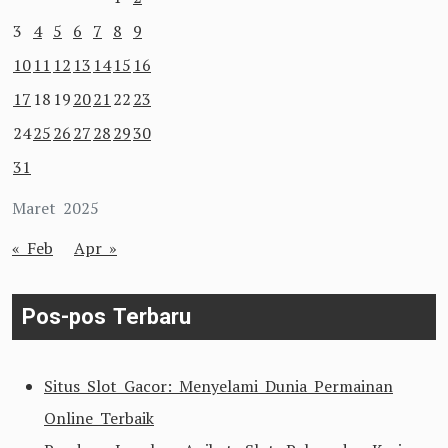
3
4
5
6
7
8
9
10
11
12
13
14
15
16
17
18
19
20
21
22
23
24
25
26
27
28
29
30
31
Maret 2025
« Feb
Apr »
Pos-pos Terbaru
Situs Slot Gacor: Menyelami Dunia Permainan
Online Terbaik