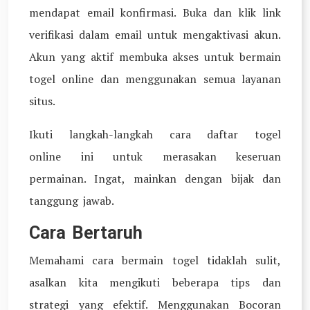
mendapat email konfirmasi. Buka dan klik link
verifikasi dalam email untuk mengaktivasi akun.
Akun yang aktif membuka akses untuk bermain
togel online dan menggunakan semua layanan
situs.
Ikuti langkah-langkah cara daftar togel
online ini untuk merasakan keseruan
permainan. Ingat, mainkan dengan bijak dan
tanggung jawab.
Cara Bertaruh
Memahami cara bermain togel tidaklah sulit,
asalkan kita mengikuti beberapa tips dan
strategi yang efektif. Menggunakan Bocoran