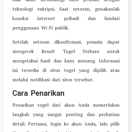
teknologi enkripsi. Saat setoran, gunakanlah
koneksi internet pribadi dan hindari
penggunaan Wi-Fi publik.
Setelah setoran dikonfirmasi, pemain dapat
mengecek Result Togel Terbaru untuk
mengetahui hasil dan kans menang. Informasi
ini tersedia di situs togel yang dipilih atau
melalui notifikasi dari situs tersebut.
Cara Penarikan
Penarikan togel dari akun Anda memerlukan
langkah yang sangat penting dan perhatian
detail. Pertama, login ke akun Anda, lalu pilih