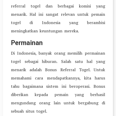
referral togel dan berbagai komisi yang
menarik. Hal ini sangat relevan untuk pemain
togel di Indonesia yang berambisi
meningkatkan keuntungan mereka.
Permainan
Di Indonesia, banyak orang memilih permainan
togel sebagai hiburan. Salah satu hal yang
menarik adalah Bonus Referral Togel. Untuk
memahami cara mendapatkannya, kita harus
tahu bagaimana sistem ini beroperasi. Bonus
diberikan kepada pemain yang berhasil
mengundang orang lain untuk bergabung di
sebuah situs togel.