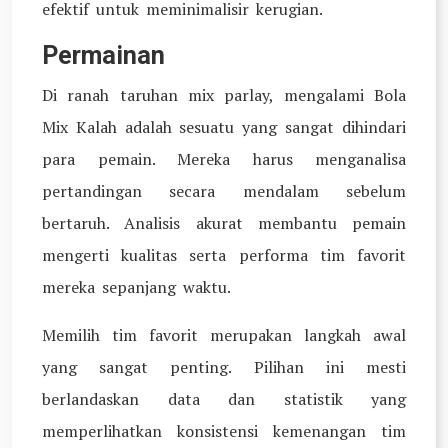
efektif untuk meminimalisir kerugian.
Permainan
Di ranah taruhan mix parlay, mengalami Bola
Mix Kalah adalah sesuatu yang sangat dihindari
para pemain. Mereka harus menganalisa
pertandingan secara mendalam sebelum
bertaruh. Analisis akurat membantu pemain
mengerti kualitas serta performa tim favorit
mereka sepanjang waktu.
Memilih tim favorit merupakan langkah awal
yang sangat penting. Pilihan ini mesti
berlandaskan data dan statistik yang
memperlihatkan konsistensi kemenangan tim