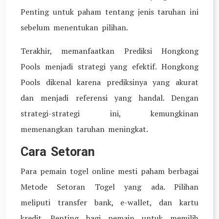
Penting untuk paham tentang jenis taruhan ini
sebelum menentukan pilihan.
Terakhir, memanfaatkan Prediksi Hongkong
Pools menjadi strategi yang efektif. Hongkong
Pools dikenal karena prediksinya yang akurat
dan menjadi referensi yang handal. Dengan
strategi-strategi ini, kemungkinan
memenangkan taruhan meningkat.
Cara Setoran
Para pemain togel online mesti paham berbagai
Metode Setoran Togel yang ada. Pilihan
meliputi transfer bank, e-wallet, dan kartu
kredit. Penting bagi pemain untuk memilih