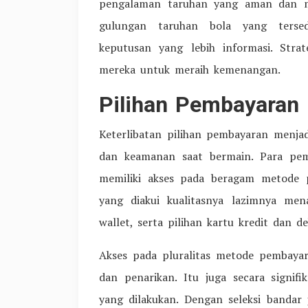
pengalaman taruhan yang aman dan m
gulungan taruhan bola yang ters
keputusan yang lebih informasi. Strat
mereka untuk meraih kemenangan.
Pilihan Pembayaran
Keterlibatan pilihan pembayaran menj
dan keamanan saat bermain. Para pem
memiliki akses pada beragam metode 
yang diakui kualitasnya lazimnya mena
wallet, serta pilihan kartu kredit dan d
Akses pada pluralitas metode pembaya
dan penarikan. Itu juga secara signifi
yang dilakukan. Dengan seleksi bandar