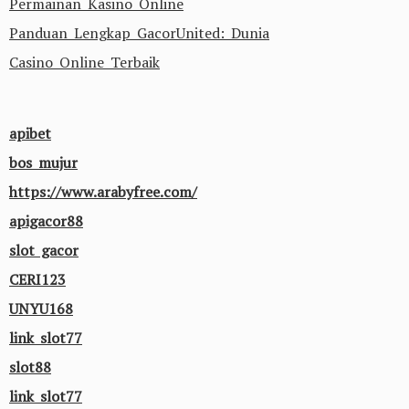
Permainan Kasino Online
Panduan Lengkap GacorUnited: Dunia
Casino Online Terbaik
apibet
bos mujur
https://www.arabyfree.com/
apigacor88
slot gacor
CERI123
UNYU168
link slot77
slot88
link slot77