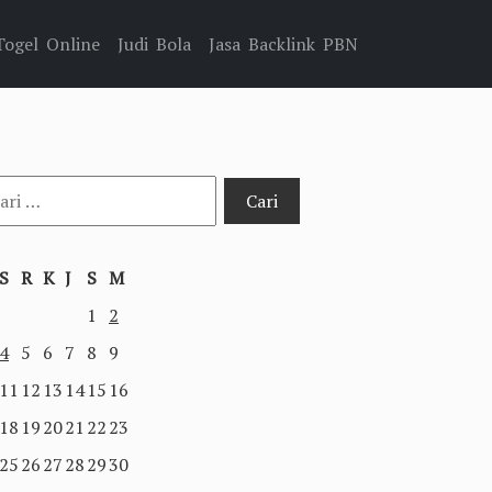
Togel Online
Judi Bola
Jasa Backlink PBN
i
tuk:
S
R
K
J
S
M
1
2
4
5
6
7
8
9
11
12
13
14
15
16
18
19
20
21
22
23
25
26
27
28
29
30