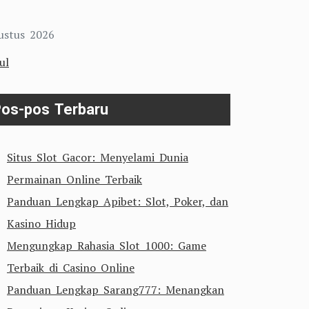
ustus 2026
ul
os-pos Terbaru
Situs Slot Gacor: Menyelami Dunia
Permainan Online Terbaik
Panduan Lengkap Apibet: Slot, Poker, dan
Kasino Hidup
Mengungkap Rahasia Slot 1000: Game
Terbaik di Casino Online
Panduan Lengkap Sarang777: Menangkan