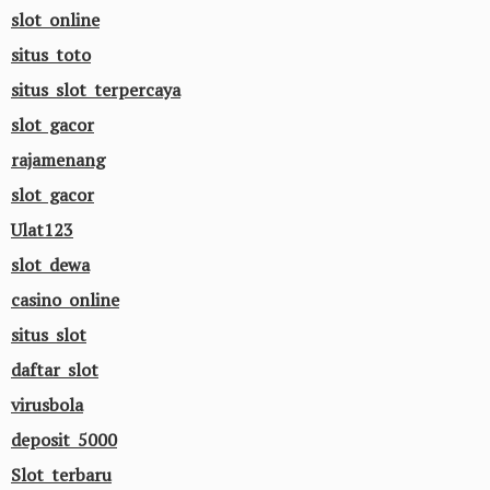
slot online
situs toto
situs slot terpercaya
slot gacor
rajamenang
slot gacor
Ulat123
slot dewa
casino online
situs slot
daftar slot
virusbola
deposit 5000
Slot terbaru