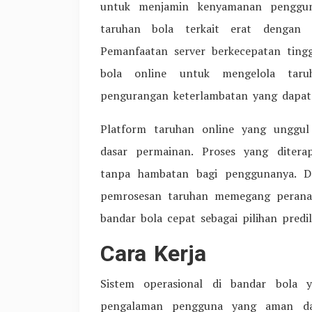
untuk menjamin kenyamanan pengguna
taruhan bola terkait erat dengan t
Pemanfaatan server berkecepatan ting
bola online untuk mengelola taruh
pengurangan keterlambatan yang dapa
Platform taruhan online yang unggul
dasar permainan. Proses yang diter
tanpa hambatan bagi penggunanya. Da
pemrosesan taruhan memegang peranan 
bandar bola cepat sebagai pilihan predil
Cara Kerja
Sistem operasional di bandar bola y
pengalaman pengguna yang aman da