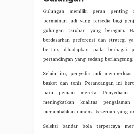
Gulungan memiliki peran penting d
permainan judi yang tersedia bagi pen
gulungan taruhan yang beragam. H
berdasarkan preferensi dan strategi y
bettors dihadapkan pada berbagai p
pertandingan yang sedang berlangsung.
Selain itu, penyedia judi memperlua
basket dan tenis. Perancangan ini be
para pemain mereka. Penyediaan 
meningkatkan kualitas pengalaman 
menambahkan dimensi keseruan yang uni
Seleksi bandar bola terpercaya me