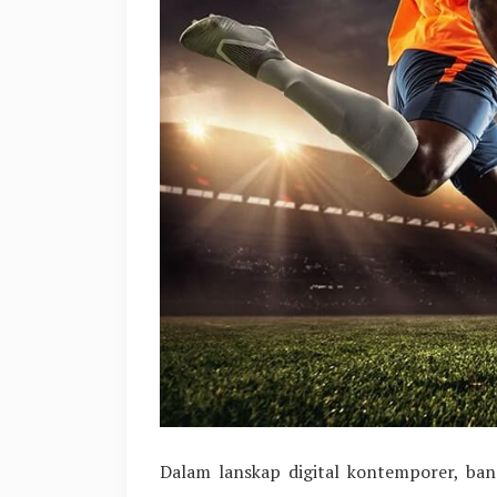
Dalam lanskap digital kontemporer, ba