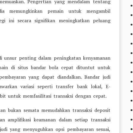
emuaskan. Pengertian yang mendalam tentang
edia memungkinkan pemain untuk mengambil
egi ini secara signifikan meningkatkan peluang
adi unsur penting dalam peningkatan kenyamanan
ain di situs bandar bola cepat dituntut untuk
pembayaran yang dapat diandalkan. Bandar judi
warkan variasi seperti transfer bank lokal, E-
ebit untuk memfasilitasi transaksi dengan cepat.
ran bukan semata memudahkan transaksi deposit
kan amplifikasi keamanan dalam setiap transaksi
 judi yang menyuguhkan opsi pembayaran sesuai,