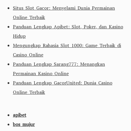
Situs Slot Gacor: Menyelami Dunia Permainan
Online Terbaik
Panduan Lengkap Apibet: Slot, Poker, dan Kasino
Hidup
Mengungkap Rahasia Slot 1000: Game Terbaik di
Casino Online
Panduan Lengkap Sarang777: Menangkan
Permainan Kasino Online
Panduan Lengkap GacorUnited: Dunia Casino
Online Terbaik
apibet
bos mujur