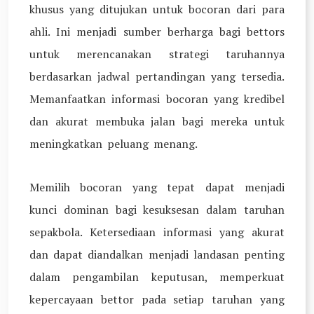
khusus yang ditujukan untuk bocoran dari para
ahli. Ini menjadi sumber berharga bagi bettors
untuk merencanakan strategi taruhannya
berdasarkan jadwal pertandingan yang tersedia.
Memanfaatkan informasi bocoran yang kredibel
dan akurat membuka jalan bagi mereka untuk
meningkatkan peluang menang.
Memilih bocoran yang tepat dapat menjadi
kunci dominan bagi kesuksesan dalam taruhan
sepakbola. Ketersediaan informasi yang akurat
dan dapat diandalkan menjadi landasan penting
dalam pengambilan keputusan, memperkuat
kepercayaan bettor pada setiap taruhan yang