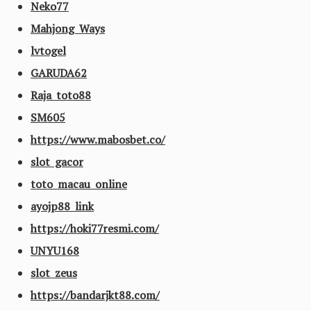
Neko77
Mahjong Ways
lvtogel
GARUDA62
Raja toto88
SM605
https://www.mabosbet.co/
slot gacor
toto macau online
ayojp88 link
https://hoki77resmi.com/
UNYU168
slot zeus
https://bandarjkt88.com/