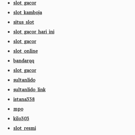
slot gacor
slot kamboja
situs slot
slot gacor hari ini
slot gacor
slot online
bandarqq
slot gacor
sultanlido
sultanlido link
istana338
mpo
kilo303
slot resmi