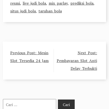
resmi
,
live judi bola
,
mix parlay
,
prediksi bola
,
situs judi bola
,
taruhan bola
Navigasi
Previous Post:
Mesin
Next Post:
pos
Slot Tersedia 24 Jam
Pembayaran Slot Anti
Delay Terbukti
Cari