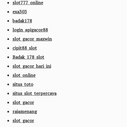
slot777 online
exa303
badak178
login apigacor88
slot gacor maxwin
cipit88 slot
Badak 178 slot
slot gacor hari ini
slot online
situs toto
situs slot terpercaya
slot gacor
rajamenang
slot gacor