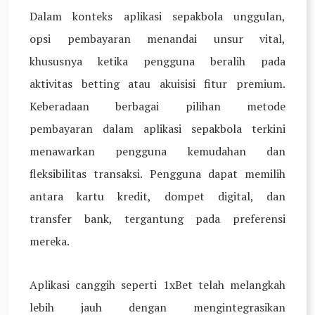
Dalam konteks aplikasi sepakbola unggulan,
opsi pembayaran menandai unsur vital,
khususnya ketika pengguna beralih pada
aktivitas betting atau akuisisi fitur premium.
Keberadaan berbagai pilihan metode
pembayaran dalam aplikasi sepakbola terkini
menawarkan pengguna kemudahan dan
fleksibilitas transaksi. Pengguna dapat memilih
antara kartu kredit, dompet digital, dan
transfer bank, tergantung pada preferensi
mereka.
Aplikasi canggih seperti 1xBet telah melangkah
lebih jauh dengan mengintegrasikan