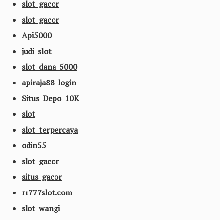
slot gacor
slot gacor
Api5000
judi slot
slot dana 5000
apiraja88 login
Situs Depo 10K
slot
slot terpercaya
odin55
slot gacor
situs gacor
rr777slot.com
slot wangi