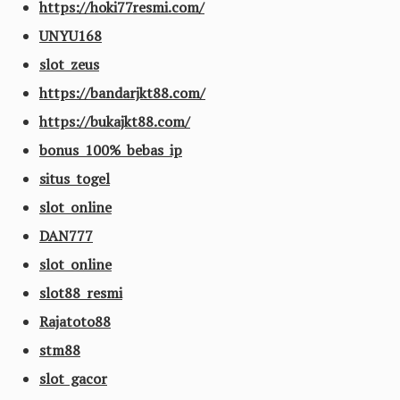
https://hoki77resmi.com/
UNYU168
slot zeus
https://bandarjkt88.com/
https://bukajkt88.com/
bonus 100% bebas ip
situs togel
slot online
DAN777
slot online
slot88 resmi
Rajatoto88
stm88
slot gacor