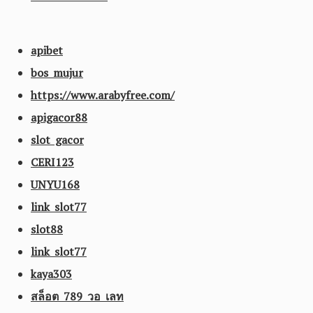
apibet
bos mujur
https://www.arabyfree.com/
apigacor88
slot gacor
CERI123
UNYU168
link slot77
slot88
link slot77
kaya303
สล็อต 789 วอ เลท