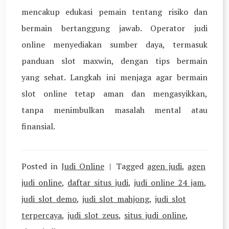
mencakup edukasi pemain tentang risiko dan
bermain bertanggung jawab. Operator judi
online menyediakan sumber daya, termasuk
panduan slot maxwin, dengan tips bermain
yang sehat. Langkah ini menjaga agar bermain
slot online tetap aman dan mengasyikkan,
tanpa menimbulkan masalah mental atau
finansial.
Posted in
Judi Online
Tagged
agen judi
,
agen
judi online
,
daftar situs judi
,
judi online 24 jam
,
judi slot demo
,
judi slot mahjong
,
judi slot
terpercaya
,
judi slot zeus
,
situs judi online
,