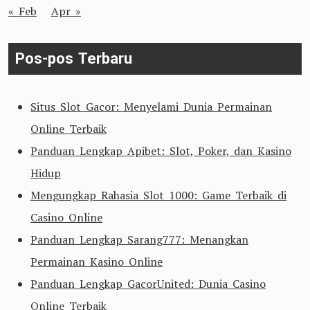
« Feb
Apr »
Pos-pos Terbaru
Situs Slot Gacor: Menyelami Dunia Permainan
Online Terbaik
Panduan Lengkap Apibet: Slot, Poker, dan Kasino
Hidup
Mengungkap Rahasia Slot 1000: Game Terbaik di
Casino Online
Panduan Lengkap Sarang777: Menangkan
Permainan Kasino Online
Panduan Lengkap GacorUnited: Dunia Casino
Online Terbaik