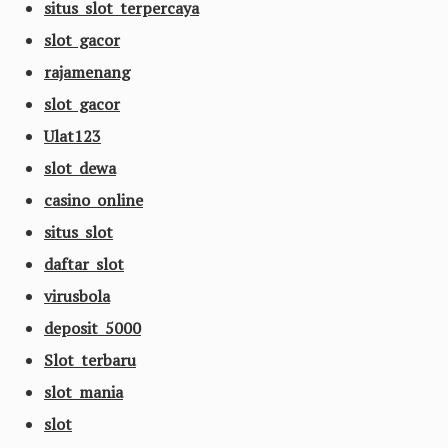
situs slot terpercaya
slot gacor
rajamenang
slot gacor
Ulat123
slot dewa
casino online
situs slot
daftar slot
virusbola
deposit 5000
Slot terbaru
slot mania
slot