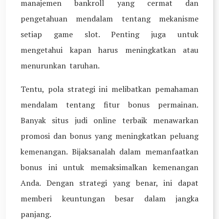
manajemen bankroll yang cermat dan
pengetahuan mendalam tentang mekanisme
setiap game slot. Penting juga untuk
mengetahui kapan harus meningkatkan atau
menurunkan taruhan.
Tentu, pola strategi ini melibatkan pemahaman
mendalam tentang fitur bonus permainan.
Banyak situs judi online terbaik menawarkan
promosi dan bonus yang meningkatkan peluang
kemenangan. Bijaksanalah dalam memanfaatkan
bonus ini untuk memaksimalkan kemenangan
Anda. Dengan strategi yang benar, ini dapat
memberi keuntungan besar dalam jangka
panjang.