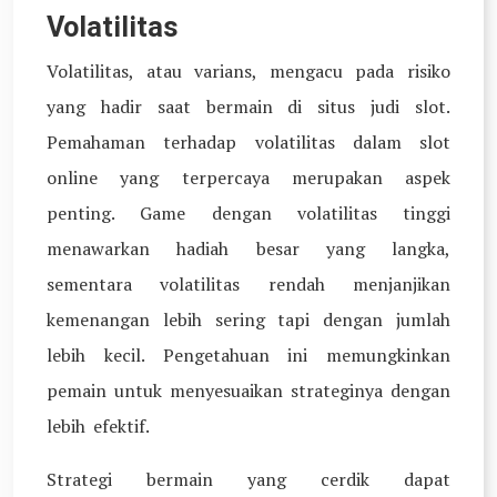
Volatilitas
Volatilitas, atau varians, mengacu pada risiko
yang hadir saat bermain di situs judi slot.
Pemahaman terhadap volatilitas dalam slot
online yang terpercaya merupakan aspek
penting. Game dengan volatilitas tinggi
menawarkan hadiah besar yang langka,
sementara volatilitas rendah menjanjikan
kemenangan lebih sering tapi dengan jumlah
lebih kecil. Pengetahuan ini memungkinkan
pemain untuk menyesuaikan strateginya dengan
lebih efektif.
Strategi bermain yang cerdik dapat