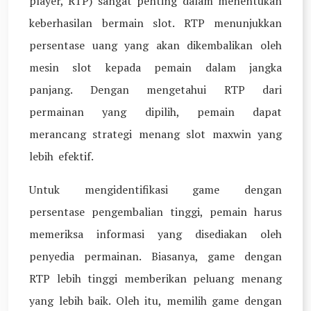
player, RTP) sangat penting dalam menentukan
keberhasilan bermain slot. RTP menunjukkan
persentase uang yang akan dikembalikan oleh
mesin slot kepada pemain dalam jangka
panjang. Dengan mengetahui RTP dari
permainan yang dipilih, pemain dapat
merancang strategi menang slot maxwin yang
lebih efektif.
Untuk mengidentifikasi game dengan
persentase pengembalian tinggi, pemain harus
memeriksa informasi yang disediakan oleh
penyedia permainan. Biasanya, game dengan
RTP lebih tinggi memberikan peluang menang
yang lebih baik. Oleh itu, memilih game dengan