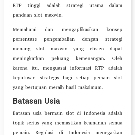
RTP tinggi adalah strategi utama dalam
panduan slot maxwin.
Memahami dan mengaplikasikan konsep
persentase pengembalian dengan strategi
menang slot maxwin yang efisien dapat
meningkatkan peluang kemenangan. Oleh
karena itu, menguasai informasi RTP adalah
keputusan strategis bagi setiap pemain slot
yang bertujuan meraih hasil maksimum.
Batasan Usia
Batasan usia bermain slot di Indonesia adalah
topik serius yang memastikan keamanan semua
pemain. Regulasi di Indonesia menegaskan