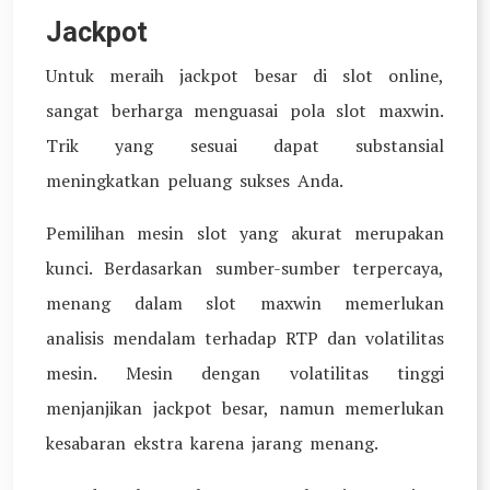
Jackpot
Untuk meraih jackpot besar di slot online,
sangat berharga menguasai pola slot maxwin.
Trik yang sesuai dapat substansial
meningkatkan peluang sukses Anda.
Pemilihan mesin slot yang akurat merupakan
kunci. Berdasarkan sumber-sumber terpercaya,
menang dalam slot maxwin memerlukan
analisis mendalam terhadap RTP dan volatilitas
mesin. Mesin dengan volatilitas tinggi
menjanjikan jackpot besar, namun memerlukan
kesabaran ekstra karena jarang menang.