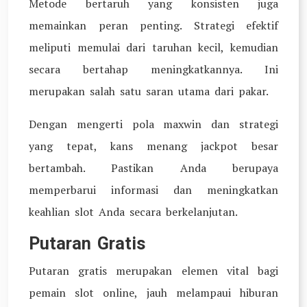
Metode bertaruh yang konsisten juga
memainkan peran penting. Strategi efektif
meliputi memulai dari taruhan kecil, kemudian
secara bertahap meningkatkannya. Ini
merupakan salah satu saran utama dari pakar.
Dengan mengerti pola maxwin dan strategi
yang tepat, kans menang jackpot besar
bertambah. Pastikan Anda berupaya
memperbarui informasi dan meningkatkan
keahlian slot Anda secara berkelanjutan.
Putaran Gratis
Putaran gratis merupakan elemen vital bagi
pemain slot online, jauh melampaui hiburan