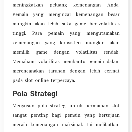
meningkatkan peluang kemenangan Anda.
Pemain yang mengincar kemenangan besar
mungkin akan lebih suka game ber-volatilitas
tinggi. Para pemain yang mengutamakan
kemenangan yang konsisten mungkin akan
memilih game dengan volatilitas rendah.
Memahami volatilitas membantu pemain dalam
merencanakan taruhan dengan lebih cermat
pada slot online terpercaya.
Pola Strategi
Menyusun pola strategi untuk permainan slot
sangat penting bagi pemain yang bertujuan
meraih kemenangan maksimal. Ini melibatkan