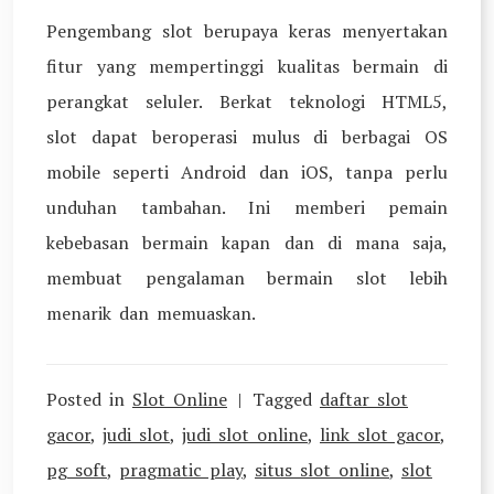
Pengembang slot berupaya keras menyertakan
fitur yang mempertinggi kualitas bermain di
perangkat seluler. Berkat teknologi HTML5,
slot dapat beroperasi mulus di berbagai OS
mobile seperti Android dan iOS, tanpa perlu
unduhan tambahan. Ini memberi pemain
kebebasan bermain kapan dan di mana saja,
membuat pengalaman bermain slot lebih
menarik dan memuaskan.
Posted in
Slot Online
Tagged
daftar slot
gacor
,
judi slot
,
judi slot online
,
link slot gacor
,
pg soft
,
pragmatic play
,
situs slot online
,
slot