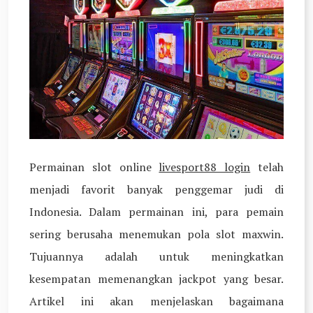
Permainan slot online
livesport88 login
telah
menjadi favorit banyak penggemar judi di
Indonesia. Dalam permainan ini, para pemain
sering berusaha menemukan pola slot maxwin.
Tujuannya adalah untuk meningkatkan
kesempatan memenangkan jackpot yang besar.
Artikel ini akan menjelaskan bagaimana