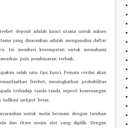
reebet deposit adalah kunci utama untuk sukses
rtama yang disarankan adalah menganalisa daftar
agen. Ini memberi kesempatan untuk memahami
warkan pola pembayaran terbaik.
pakan salah satu tips kunci. Pemain cerdas akan
emanfaatkan freebet, meningkatkan probabilitas
aspada terhadap tanda-tanda seperti kemenangan
 indikasi jackpot besar.
nyarankan untuk mulai bermain dengan taruhan
a dan ritme mesin slot yang dipilih. Dengan