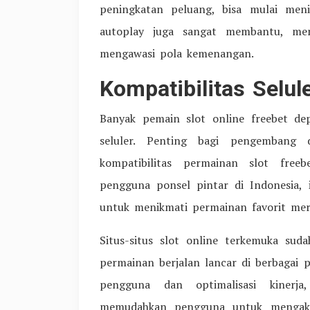
peningkatan peluang, bisa mulai meni
autoplay juga sangat membantu, me
mengawasi pola kemenangan.
Kompatibilitas Selul
Banyak pemain slot online freebet de
seluler. Penting bagi pengembang 
kompatibilitas permainan slot freeb
pengguna ponsel pintar di Indonesia, 
untuk menikmati permainan favorit me
Situs-situs slot online terkemuka su
permainan berjalan lancar di berbagai 
pengguna dan optimalisasi kinerj
memudahkan pengguna untuk mengakse