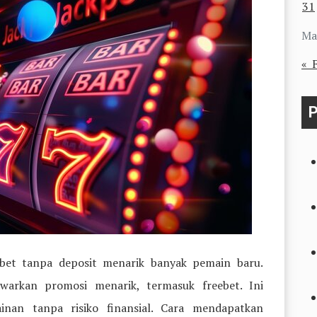
31
Ma
« 
P
bet tanpa deposit menarik banyak pemain baru.
warkan promosi menarik, termasuk freebet. Ini
an tanpa risiko finansial. Cara mendapatkan