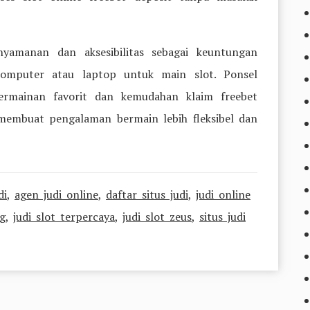
nyamanan dan aksesibilitas sebagai keuntungan
omputer atau laptop untuk main slot. Ponsel
ermainan favorit dan kemudahan klaim freebet
ni membuat pengalaman bermain lebih fleksibel dan
di
,
agen judi online
,
daftar situs judi
,
judi online
ng
,
judi slot terpercaya
,
judi slot zeus
,
situs judi