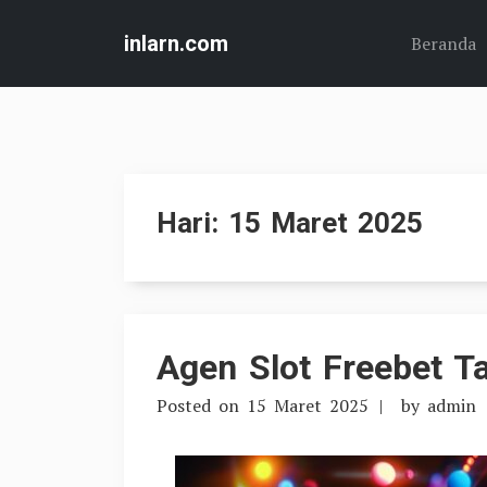
Skip
inlarn.com
Beranda
to
content
Hari:
15 Maret 2025
Agen Slot Freebet T
Posted on
15 Maret 2025
by
admin