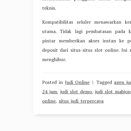
teknis.
Kompatibilitas seluler menawarkan ke
utama. Tidak lagi pembatasan pada k
pintar memberikan akses instan ke p
deposit dari situs-situs slot online. I
menghibur.
Posted in
Judi Online
Tagged
agen ju
24 jam
,
judi slot demo
,
judi slot mahjo
online
,
situs judi terpercaya