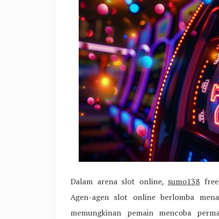
Dalam arena slot online,
sumo138
free
Agen-agen slot online berlomba mena
memungkinan pemain mencoba permain