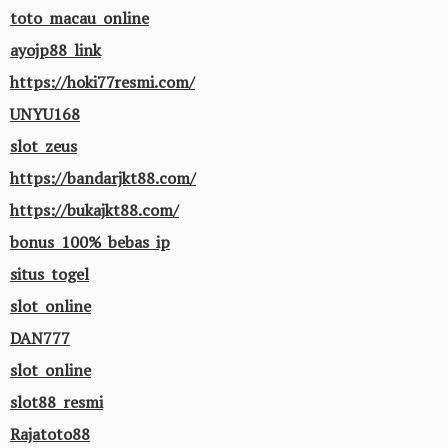
toto macau online
ayojp88 link
https://hoki77resmi.com/
UNYU168
slot zeus
https://bandarjkt88.com/
https://bukajkt88.com/
bonus 100% bebas ip
situs togel
slot online
DAN777
slot online
slot88 resmi
Rajatoto88