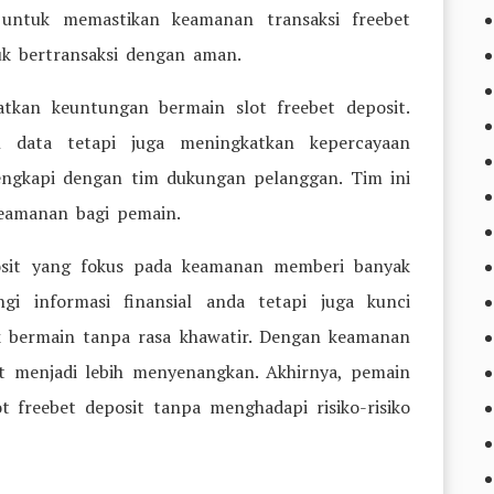
n untuk memastikan keamanan transaksi freebet
k bertransaksi dengan aman.
tkan keuntungan bermain slot freebet deposit.
 data tetapi juga meningkatkan kepercayaan
ilengkapi dengan tim dukungan pelanggan. Tim ini
eamanan bagi pemain.
eposit yang fokus pada keamanan memberi banyak
gi informasi finansial anda tetapi juga kunci
bermain tanpa rasa khawatir. Dengan keamanan
t menjadi lebih menyenangkan. Akhirnya, pemain
 freebet deposit tanpa menghadapi risiko-risiko