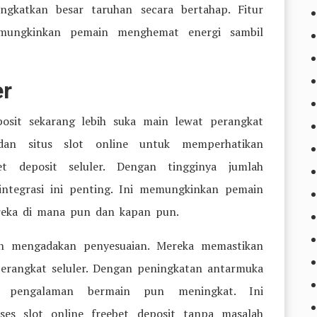
ngkatkan besar taruhan secara bertahap. Fitur
mungkinkan pemain menghemat energi sambil
er
posit sekarang lebih suka main lewat perangkat
dan situs slot online untuk memperhatikan
et deposit seluler. Dengan tingginya jumlah
integrasi ini penting. Ini memungkinkan pemain
reka di mana pun dan kapan pun.
dah mengadakan penyesuaian. Mereka memastikan
perangkat seluler. Dengan peningkatan antarmuka
a, pengalaman bermain pun meningkat. Ini
s slot online freebet deposit tanpa masalah