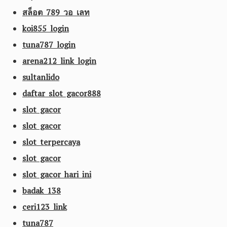
สล็อต 789 วอ เลท
koi855 login
tuna787 login
arena212 link login
sultanlido
daftar slot gacor888
slot gacor
slot gacor
slot terpercaya
slot gacor
slot gacor hari ini
badak 138
ceri123 link
tuna787