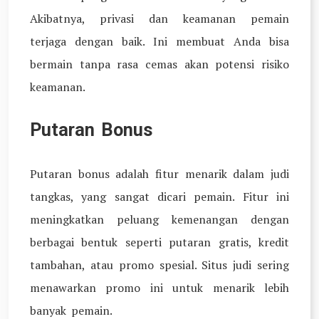
Akibatnya, privasi dan keamanan pemain
terjaga dengan baik. Ini membuat Anda bisa
bermain tanpa rasa cemas akan potensi risiko
keamanan.
Putaran Bonus
Putaran bonus adalah fitur menarik dalam judi
tangkas, yang sangat dicari pemain. Fitur ini
meningkatkan peluang kemenangan dengan
berbagai bentuk seperti putaran gratis, kredit
tambahan, atau promo spesial. Situs judi sering
menawarkan promo ini untuk menarik lebih
banyak pemain.