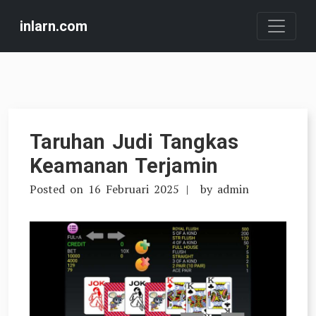
Skip
inlarn.com
to
content
Taruhan Judi Tangkas
Keamanan Terjamin
Posted on
16 Februari 2025
by
admin