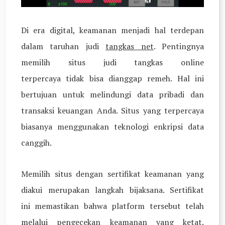
Di era digital, keamanan menjadi hal terdepan
dalam taruhan judi
tangkas net
. Pentingnya
memilih situs judi tangkas online
terpercaya tidak bisa dianggap remeh. Hal ini
bertujuan untuk melindungi data pribadi dan
transaksi keuangan Anda. Situs yang terpercaya
biasanya menggunakan teknologi enkripsi data
canggih.
Memilih situs dengan sertifikat keamanan yang
diakui merupakan langkah bijaksana. Sertifikat
ini memastikan bahwa platform tersebut telah
melalui pengecekan keamanan yang ketat.