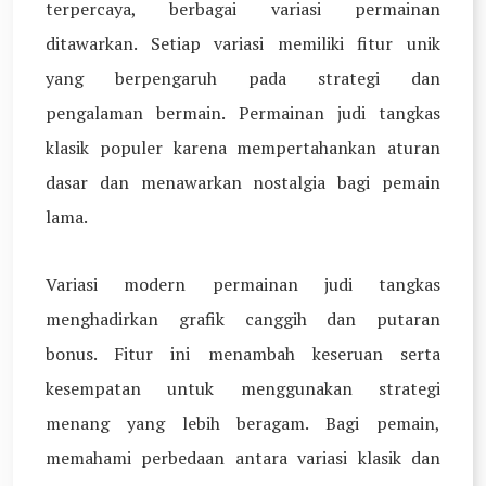
terpercaya, berbagai variasi permainan
ditawarkan. Setiap variasi memiliki fitur unik
yang berpengaruh pada strategi dan
pengalaman bermain. Permainan judi tangkas
klasik populer karena mempertahankan aturan
dasar dan menawarkan nostalgia bagi pemain
lama.
Variasi modern permainan judi tangkas
menghadirkan grafik canggih dan putaran
bonus. Fitur ini menambah keseruan serta
kesempatan untuk menggunakan strategi
menang yang lebih beragam. Bagi pemain,
memahami perbedaan antara variasi klasik dan