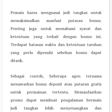
Pemain harus menguasai judi tangkas untuk
memaksimalkan manfaat putaran bonus.
Penting juga untuk memahami syarat dan
ketentuan yang terkait dengan bonus ini.
Terdapat batasan waktu dan ketentuan taruhan
yang perlu dipenuhi sebelum bonus dapat
ditarik.
Sebagai contoh, beberapa agen ternama
menawarkan bonus deposit atau putaran gratis
untuk permainan tertentu. Memanfaatkan
promo dapat membuat pengalaman bermain
judi tangkas lebih menyenangkan dan