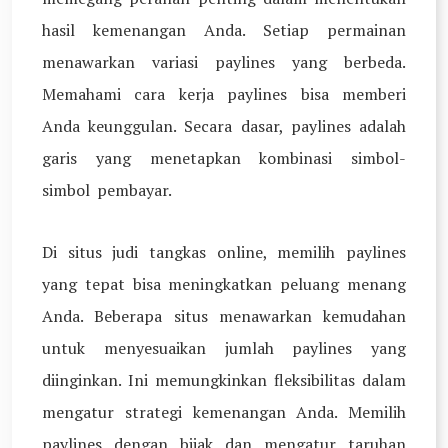
hasil kemenangan Anda. Setiap permainan
menawarkan variasi paylines yang berbeda.
Memahami cara kerja paylines bisa memberi
Anda keunggulan. Secara dasar, paylines adalah
garis yang menetapkan kombinasi simbol-
simbol pembayar.
Di situs judi tangkas online, memilih paylines
yang tepat bisa meningkatkan peluang menang
Anda. Beberapa situs menawarkan kemudahan
untuk menyesuaikan jumlah paylines yang
diinginkan. Ini memungkinkan fleksibilitas dalam
mengatur strategi kemenangan Anda. Memilih
paylines dengan bijak dan mengatur taruhan