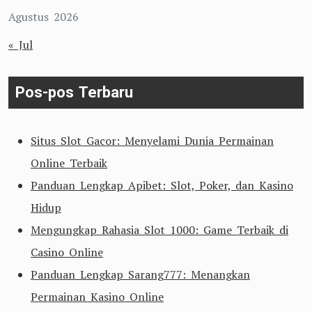
Agustus 2026
« Jul
Pos-pos Terbaru
Situs Slot Gacor: Menyelami Dunia Permainan
Online Terbaik
Panduan Lengkap Apibet: Slot, Poker, dan Kasino
Hidup
Mengungkap Rahasia Slot 1000: Game Terbaik di
Casino Online
Panduan Lengkap Sarang777: Menangkan
Permainan Kasino Online