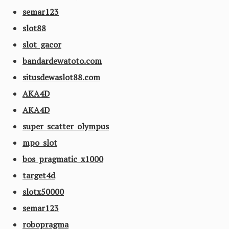
semar123
slot88
slot gacor
bandardewatoto.com
situsdewaslot88.com
AKA4D
AKA4D
super scatter olympus
mpo slot
bos pragmatic x1000
target4d
slotx50000
semar123
robopragma