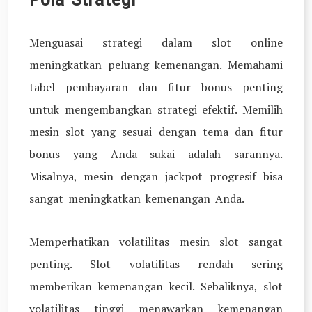
Menguasai strategi dalam slot online
meningkatkan peluang kemenangan. Memahami
tabel pembayaran dan fitur bonus penting
untuk mengembangkan strategi efektif. Memilih
mesin slot yang sesuai dengan tema dan fitur
bonus yang Anda sukai adalah sarannya.
Misalnya, mesin dengan jackpot progresif bisa
sangat meningkatkan kemenangan Anda.
Memperhatikan volatilitas mesin slot sangat
penting. Slot volatilitas rendah sering
memberikan kemenangan kecil. Sebaliknya, slot
volatilitas tinggi menawarkan kemenangan