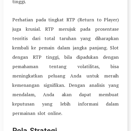
tinggi.
Perhatian pada tingkat RTP (Return to Player)
juga krusial. RTP merujuk pada prosentase
teoritis dari total taruhan yang diharapkan
kembali ke pemain dalam jangka panjang. Slot
dengan RTP tinggi, bila dipadukan dengan
pemahaman tentang volatilitas, bisa
meningkatkan peluang Anda untuk meraih
kemenangan signifikan. Dengan analisis yang
mendalam, Anda akan dapat membuat
keputusan yang lebih informasi dalam
permainan slot online.
Pola Strategi