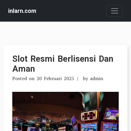
Skip
inlarn.com
to
content
Slot Resmi Berlisensi Dan
Aman
Posted on
20 Februari 2025
by
admin