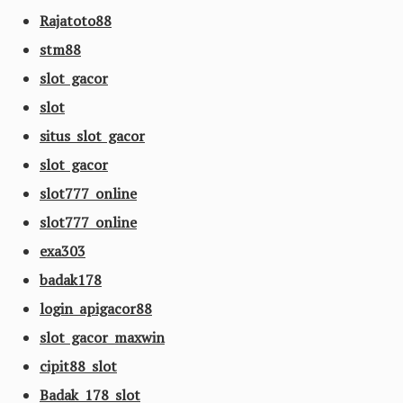
Rajatoto88
stm88
slot gacor
slot
situs slot gacor
slot gacor
slot777 online
slot777 online
exa303
badak178
login apigacor88
slot gacor maxwin
cipit88 slot
Badak 178 slot