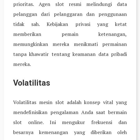
prioritas. Agen slot resmi melindungi data
pelanggan dari pelanggaran dan penggunaan
tidak sah. Kebijakan privasi yang ketat
memberikan pemain ketenangan,
memungkinkan mereka menikmati permainan
tanpa khawatir tentang keamanan data pribadi
mereka.
Volatilitas
Volatilitas mesin slot adalah konsep vital yang
mendefinisikan pengalaman Anda saat bermain
slot online. Ini mengukur frekuensi dan
besarnya kemenangan yang diberikan oleh