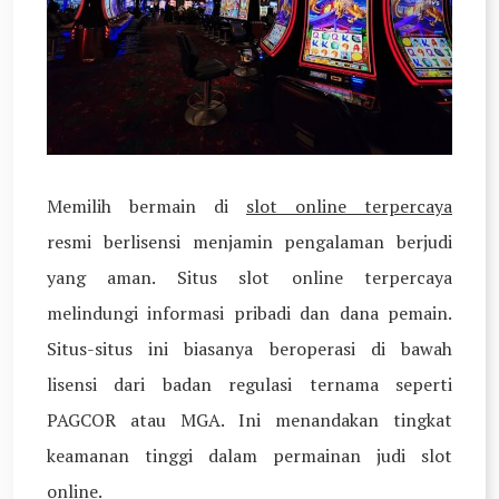
Memilih bermain di
slot online terpercaya
resmi berlisensi menjamin pengalaman berjudi
yang aman. Situs slot online terpercaya
melindungi informasi pribadi dan dana pemain.
Situs-situs ini biasanya beroperasi di bawah
lisensi dari badan regulasi ternama seperti
PAGCOR atau MGA. Ini menandakan tingkat
keamanan tinggi dalam permainan judi slot
online.