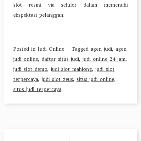
slot resmi via seluler dalam memenuhi
ekspektasi pelanggan.
Posted in
Judi Online
Tagged
agen judi
,
agen
judi online
,
daftar situs judi
,
judi online 24 jam
,
judi slot demo
,
judi slot mahjong
,
judi slot
terpercaya
,
judi slot zeus
,
situs judi online
,
situs judi terpercaya