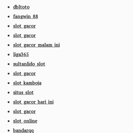
dbltoto
fangwin 88
slot gacor
slot gacor
slot gacor malam ini
liga365
sultanlido slot
slot gacor
slot kamboja
situs slot
slot gacor hari ini
slot gacor
slot online
bandarqq