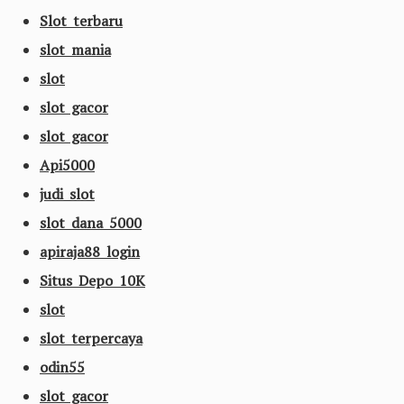
Slot terbaru
slot mania
slot
slot gacor
slot gacor
Api5000
judi slot
slot dana 5000
apiraja88 login
Situs Depo 10K
slot
slot terpercaya
odin55
slot gacor