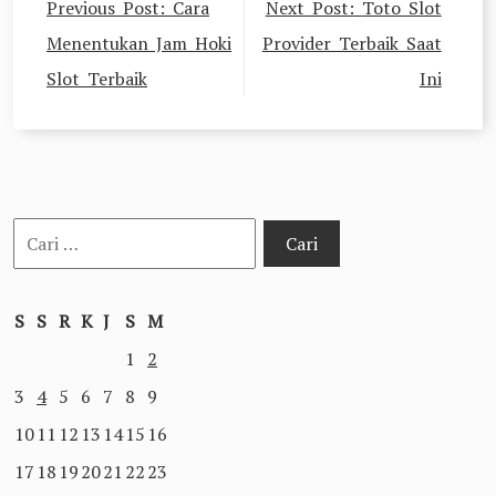
Navigasi
Previous Post:
Cara
Next Post:
Toto Slot
pos
Menentukan Jam Hoki
Provider Terbaik Saat
Slot Terbaik
Ini
Cari
untuk:
S
S
R
K
J
S
M
1
2
3
4
5
6
7
8
9
10
11
12
13
14
15
16
17
18
19
20
21
22
23