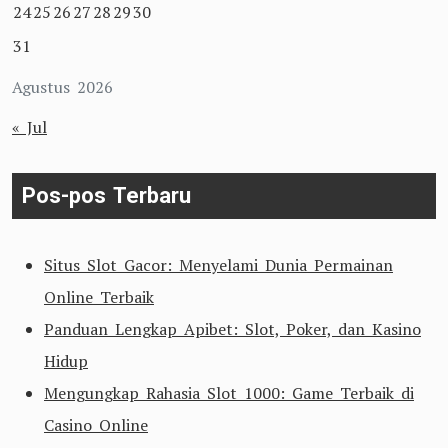
24
25
26
27
28
29
30
31
Agustus 2026
« Jul
Pos-pos Terbaru
Situs Slot Gacor: Menyelami Dunia Permainan
Online Terbaik
Panduan Lengkap Apibet: Slot, Poker, dan Kasino
Hidup
Mengungkap Rahasia Slot 1000: Game Terbaik di
Casino Online