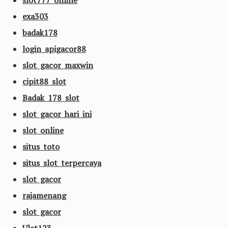
slot777 online
exa303
badak178
login apigacor88
slot gacor maxwin
cipit88 slot
Badak 178 slot
slot gacor hari ini
slot online
situs toto
situs slot terpercaya
slot gacor
rajamenang
slot gacor