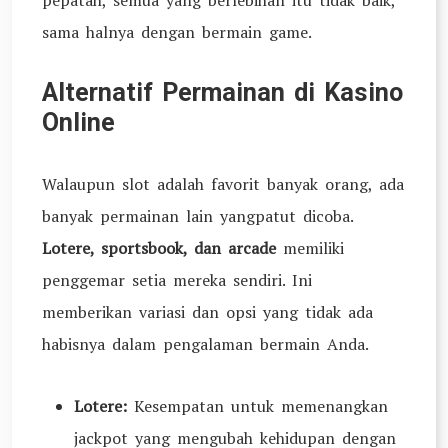
pepatah, semua yang berlebihan itu tidak baik,
sama halnya dengan bermain game.
Alternatif Permainan di Kasino
Online
Walaupun slot adalah favorit banyak orang, ada
banyak permainan lain yangpatut dicoba.
Lotere, sportsbook, dan arcade
memiliki
penggemar setia mereka sendiri. Ini
memberikan variasi dan opsi yang tidak ada
habisnya dalam pengalaman bermain Anda.
Lotere:
Kesempatan untuk memenangkan
jackpot yang mengubah kehidupan dengan