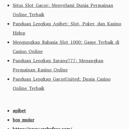
Situs Slot Gacor: Menyelami Dunia Permainan
Online Terbaik
Panduan Lengkap Apibet: Slot, Poker, dan Kasino
Hidup
Mengungkap Rahasia Slot 1000: Game Terbaik di
Casino Online
Panduan Lengkap Sarang777: Menangkan
Permainan Kasino Online
Panduan Lengkap GacorUnited: Dunia Casino
Online Terbaik
apibet
bos mujur