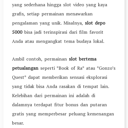
yang sederhana hingga slot video yang kaya
grafis, setiap permainan menawarkan
pengalaman yang unik. Misalnya,
slot depo
5000
bisa jadi terinspirasi dari film favorit
Anda atau mengangkat tema budaya lokal.
Ambil contoh, permainan
slot bertema
petualangan
seperti *Book of Ra* atau *Gonzo’s
Quest* dapat memberikan sensasi eksplorasi
yang tidak bisa Anda rasakan di tempat lain.
Kelebihan dari permainan ini adalah di
dalamnya terdapat fitur bonus dan putaran
gratis yang memperbesar peluang kemenangan
besar.