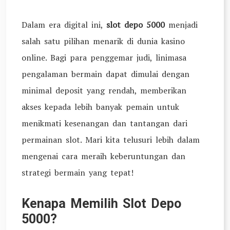
Dalam era digital ini,
slot depo 5000
menjadi
salah satu pilihan menarik di dunia kasino
online. Bagi para penggemar judi, linimasa
pengalaman bermain dapat dimulai dengan
minimal deposit yang rendah, memberikan
akses kepada lebih banyak pemain untuk
menikmati kesenangan dan tantangan dari
permainan slot. Mari kita telusuri lebih dalam
mengenai cara meraih keberuntungan dan
strategi bermain yang tepat!
Kenapa Memilih Slot Depo
5000?