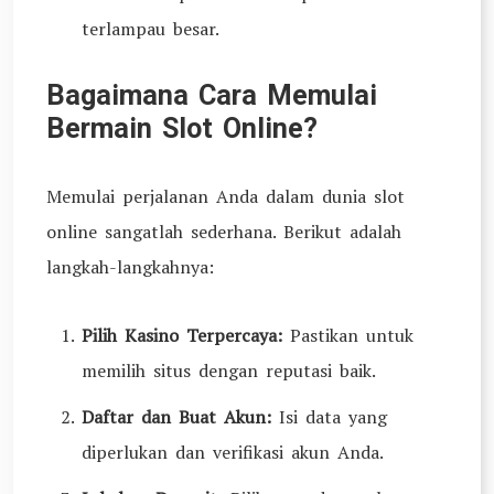
terlampau besar.
Bagaimana Cara Memulai
Bermain Slot Online?
Memulai perjalanan Anda dalam dunia slot
online sangatlah sederhana. Berikut adalah
langkah-langkahnya:
Pilih Kasino Terpercaya:
Pastikan untuk
memilih situs dengan reputasi baik.
Daftar dan Buat Akun:
Isi data yang
diperlukan dan verifikasi akun Anda.