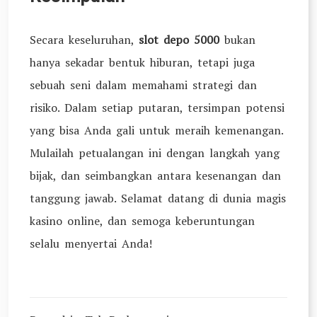
Secara keseluruhan,
slot depo 5000
bukan
hanya sekadar bentuk hiburan, tetapi juga
sebuah seni dalam memahami strategi dan
risiko. Dalam setiap putaran, tersimpan potensi
yang bisa Anda gali untuk meraih kemenangan.
Mulailah petualangan ini dengan langkah yang
bijak, dan seimbangkan antara kesenangan dan
tanggung jawab. Selamat datang di dunia magis
kasino online, dan semoga keberuntungan
selalu menyertai Anda!