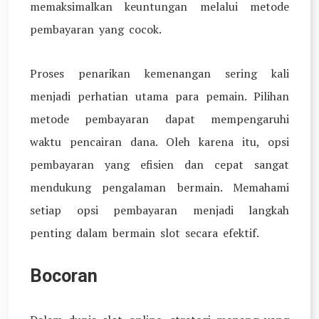
memaksimalkan keuntungan melalui metode
pembayaran yang cocok.
Proses penarikan kemenangan sering kali
menjadi perhatian utama para pemain. Pilihan
metode pembayaran dapat mempengaruhi
waktu pencairan dana. Oleh karena itu, opsi
pembayaran yang efisien dan cepat sangat
mendukung pengalaman bermain. Memahami
setiap opsi pembayaran menjadi langkah
penting dalam bermain slot secara efektif.
Bocoran