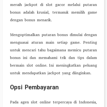
meraih jackpot di slot gacor melalui putaran
bonus adalah krusial, termasuk memilih game
dengan bonus menarik.
Mengoptimalkan putaran bonus dimulai dengan
menguasai aturan main setiap game. Penting
untuk mencari tahu bagaimana memicu putaran
bonus ini dan memahami trik dan tips dalam
bermain slot online. Ini meningkatkan peluang
untuk mendapatkan jackpot yang diinginkan.
Opsi Pembayaran
Pada agen slot online terpercaya di Indonesia,