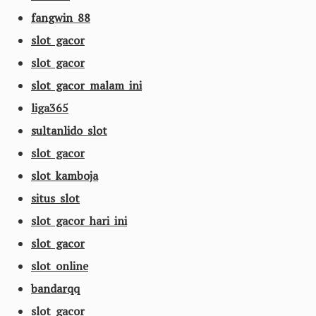
fangwin 88
slot gacor
slot gacor
slot gacor malam ini
liga365
sultanlido slot
slot gacor
slot kamboja
situs slot
slot gacor hari ini
slot gacor
slot online
bandarqq
slot gacor