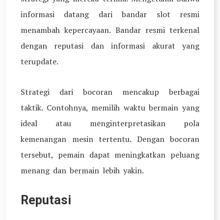
informasi datang dari bandar slot resmi
menambah kepercayaan. Bandar resmi terkenal
dengan reputasi dan informasi akurat yang
terupdate.
Strategi dari bocoran mencakup berbagai
taktik. Contohnya, memilih waktu bermain yang
ideal atau menginterpretasikan pola
kemenangan mesin tertentu. Dengan bocoran
tersebut, pemain dapat meningkatkan peluang
menang dan bermain lebih yakin.
Reputasi