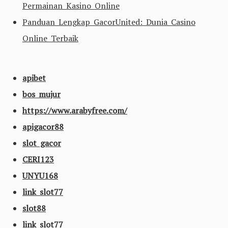
Permainan Kasino Online
Panduan Lengkap GacorUnited: Dunia Casino
Online Terbaik
apibet
bos mujur
https://www.arabyfree.com/
apigacor88
slot gacor
CERI123
UNYU168
link slot77
slot88
link slot77