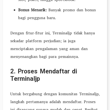
Bonus Menarik:
Banyak promo dan bonus
bagi pengguna baru.
Dengan fitur-fitur ini, Terminaljp tidak hanya
sekadar platform perjudian; ia juga
menciptakan pengalaman yang aman dan
menyenangkan bagi para pemainnya.
2. Proses Mendaftar di
Terminaljp
Untuk bergabung dengan komunitas Terminaljp,
langkah pertamanya adalah mendaftar. Proses
ini dirancang supaya mudah dan cepat. Berikut