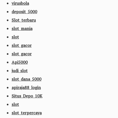
virusbola
deposit 5000
Slot terbaru
slot mania
slot
slot gacor
slot gacor
Api5000
judi slot
slot dana 5000
apiraja88 login
Situs Depo 10K
slot
slot terpercaya