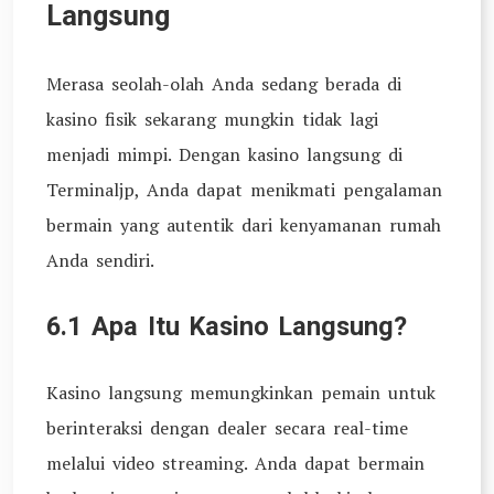
Langsung
Merasa seolah-olah Anda sedang berada di
kasino fisik sekarang mungkin tidak lagi
menjadi mimpi. Dengan kasino langsung di
Terminaljp, Anda dapat menikmati pengalaman
bermain yang autentik dari kenyamanan rumah
Anda sendiri.
6.1 Apa Itu Kasino Langsung?
Kasino langsung memungkinkan pemain untuk
berinteraksi dengan dealer secara real-time
melalui video streaming. Anda dapat bermain