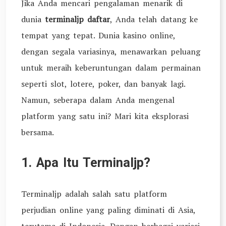
Jika Anda mencari pengalaman menarik di
dunia
terminaljp daftar
, Anda telah datang ke
tempat yang tepat. Dunia kasino online,
dengan segala variasinya, menawarkan peluang
untuk meraih keberuntungan dalam permainan
seperti slot, lotere, poker, dan banyak lagi.
Namun, seberapa dalam Anda mengenal
platform yang satu ini? Mari kita eksplorasi
bersama.
1. Apa Itu Terminaljp?
Terminaljp adalah salah satu platform
perjudian online yang paling diminati di Asia,