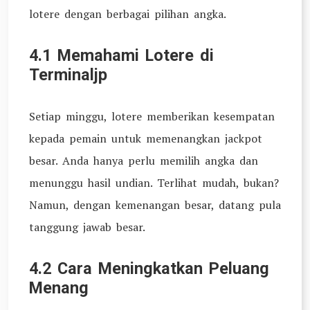
lotere dengan berbagai pilihan angka.
4.1 Memahami Lotere di
Terminaljp
Setiap minggu, lotere memberikan kesempatan
kepada pemain untuk memenangkan jackpot
besar. Anda hanya perlu memilih angka dan
menunggu hasil undian. Terlihat mudah, bukan?
Namun, dengan kemenangan besar, datang pula
tanggung jawab besar.
4.2 Cara Meningkatkan Peluang
Menang