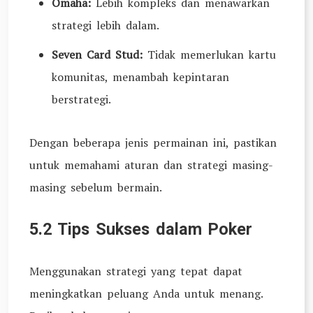
Omaha:
Lebih kompleks dan menawarkan
strategi lebih dalam.
Seven Card Stud:
Tidak memerlukan kartu
komunitas, menambah kepintaran
berstrategi.
Dengan beberapa jenis permainan ini, pastikan
untuk memahami aturan dan strategi masing-
masing sebelum bermain.
5.2 Tips Sukses dalam Poker
Menggunakan strategi yang tepat dapat
meningkatkan peluang Anda untuk menang.