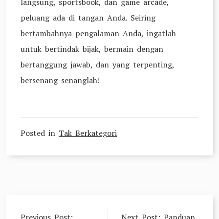
langsung, sportsbook, dan game arcade,
peluang ada di tangan Anda. Seiring
bertambahnya pengalaman Anda, ingatlah
untuk bertindak bijak, bermain dengan
bertanggung jawab, dan yang terpenting,
bersenang-senanglah!
Posted in
Tak Berkategori
Navigasi
Previous Post:
Next Post:
Panduan