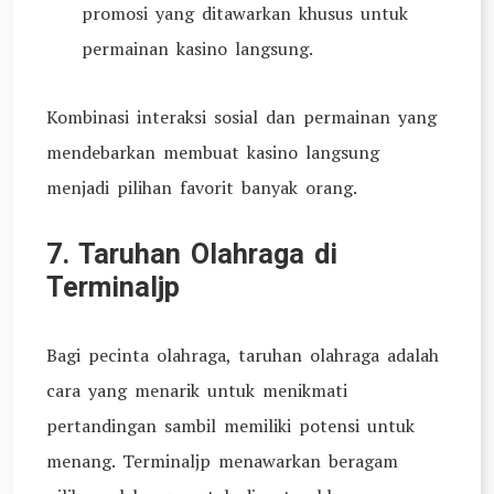
promosi yang ditawarkan khusus untuk
permainan kasino langsung.
Kombinasi interaksi sosial dan permainan yang
mendebarkan membuat kasino langsung
menjadi pilihan favorit banyak orang.
7. Taruhan Olahraga di
Terminaljp
Bagi pecinta olahraga, taruhan olahraga adalah
cara yang menarik untuk menikmati
pertandingan sambil memiliki potensi untuk
menang. Terminaljp menawarkan beragam