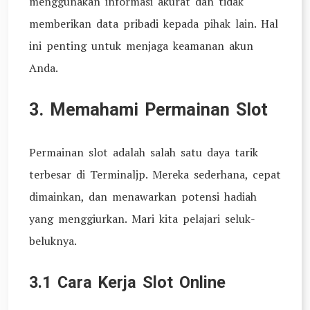
menggunakan informasi akurat dan tidak
memberikan data pribadi kepada pihak lain. Hal
ini penting untuk menjaga keamanan akun
Anda.
3. Memahami Permainan Slot
Permainan slot adalah salah satu daya tarik
terbesar di Terminaljp. Mereka sederhana, cepat
dimainkan, dan menawarkan potensi hadiah
yang menggiurkan. Mari kita pelajari seluk-
beluknya.
3.1 Cara Kerja Slot Online