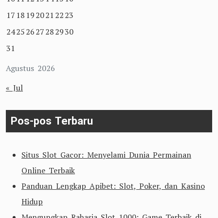
17
18
19
20
21
22
23
24
25
26
27
28
29
30
31
Agustus 2026
« Jul
Pos-pos Terbaru
Situs Slot Gacor: Menyelami Dunia Permainan
Online Terbaik
Panduan Lengkap Apibet: Slot, Poker, dan Kasino
Hidup
Mengungkap Rahasia Slot 1000: Game Terbaik di