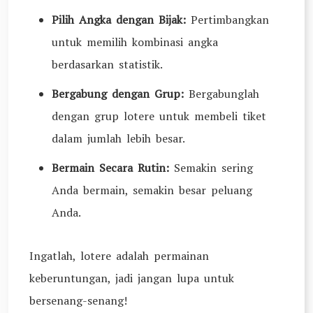
Pilih Angka dengan Bijak:
Pertimbangkan
untuk memilih kombinasi angka
berdasarkan statistik.
Bergabung dengan Grup:
Bergabunglah
dengan grup lotere untuk membeli tiket
dalam jumlah lebih besar.
Bermain Secara Rutin:
Semakin sering
Anda bermain, semakin besar peluang
Anda.
Ingatlah, lotere adalah permainan
keberuntungan, jadi jangan lupa untuk
bersenang-senang!