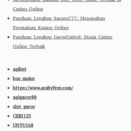
Casino Online
Panduan Lengkap Sarang777: Menangkan
Permainan Kasino Online
Panduan Lengkap GacorUnited: Dunia Casino
Online Terbaik
apibet
bos mujur
https://www.arabyfree.com/
apigacor88
slot gacor
CERI123
UNYU168