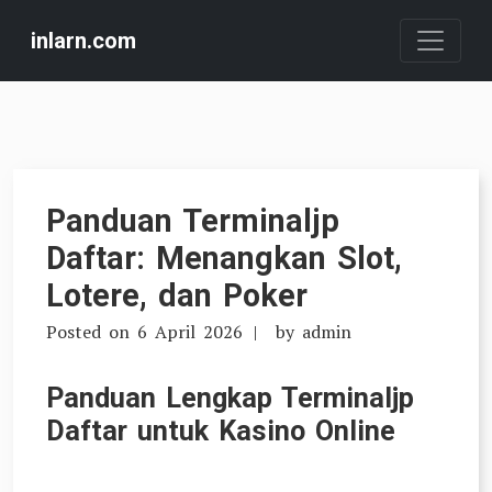
Skip
inlarn.com
to
content
Panduan Terminaljp
Daftar: Menangkan Slot,
Lotere, dan Poker
Posted on
6 April 2026
by
admin
Panduan Lengkap Terminaljp
Daftar untuk Kasino Online