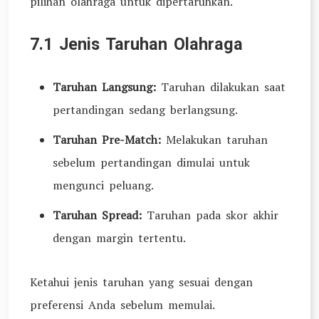
pilihan olahraga untuk dipertaruhkan.
7.1 Jenis Taruhan Olahraga
Taruhan Langsung:
Taruhan dilakukan saat
pertandingan sedang berlangsung.
Taruhan Pre-Match:
Melakukan taruhan
sebelum pertandingan dimulai untuk
mengunci peluang.
Taruhan Spread:
Taruhan pada skor akhir
dengan margin tertentu.
Ketahui jenis taruhan yang sesuai dengan
preferensi Anda sebelum memulai.