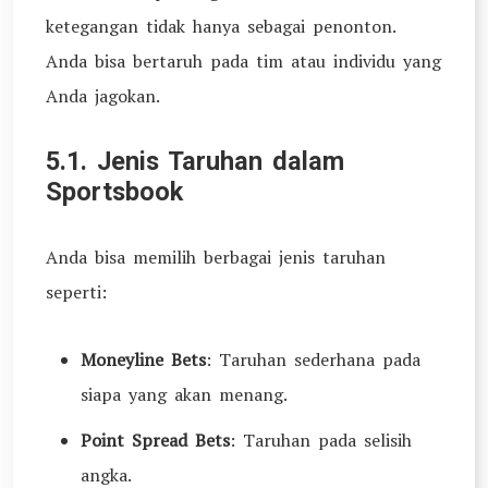
ketegangan tidak hanya sebagai penonton.
Anda bisa bertaruh pada tim atau individu yang
Anda jagokan.
5.1. Jenis Taruhan dalam
Sportsbook
Anda bisa memilih berbagai jenis taruhan
seperti:
Moneyline Bets
: Taruhan sederhana pada
siapa yang akan menang.
Point Spread Bets
: Taruhan pada selisih
angka.