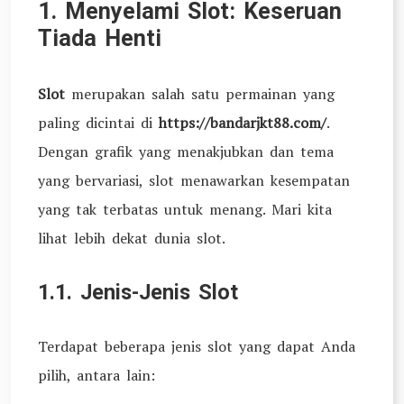
1. Menyelami Slot: Keseruan
Tiada Henti
Slot
merupakan salah satu permainan yang
paling dicintai di
https://bandarjkt88.com/
.
Dengan grafik yang menakjubkan dan tema
yang bervariasi, slot menawarkan kesempatan
yang tak terbatas untuk menang. Mari kita
lihat lebih dekat dunia slot.
1.1. Jenis-Jenis Slot
Terdapat beberapa jenis slot yang dapat Anda
pilih, antara lain: