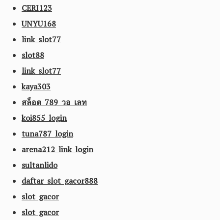
CERI123
UNYU168
link slot77
slot88
link slot77
kaya303
สล็อต 789 วอ เลท
koi855 login
tuna787 login
arena212 link login
sultanlido
daftar slot gacor888
slot gacor
slot gacor