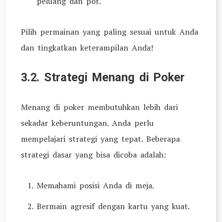
peluang dan pot.
Pilih permainan yang paling sesuai untuk Anda
dan tingkatkan keterampilan Anda!
3.2. Strategi Menang di Poker
Menang di poker membutuhkan lebih dari
sekadar keberuntungan. Anda perlu
mempelajari strategi yang tepat. Beberapa
strategi dasar yang bisa dicoba adalah:
Memahami posisi Anda di meja.
Bermain agresif dengan kartu yang kuat.