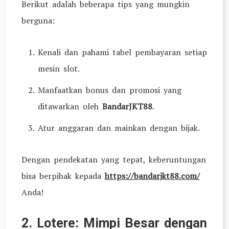
Berikut adalah beberapa tips yang mungkin
berguna:
Kenali dan pahami tabel pembayaran setiap
mesin slot.
Manfaatkan bonus dan promosi yang
ditawarkan oleh
BandarJKT88
.
Atur anggaran dan mainkan dengan bijak.
Dengan pendekatan yang tepat, keberuntungan
bisa berpihak kepada
https://bandarjkt88.com/
Anda!
2. Lotere: Mimpi Besar dengan