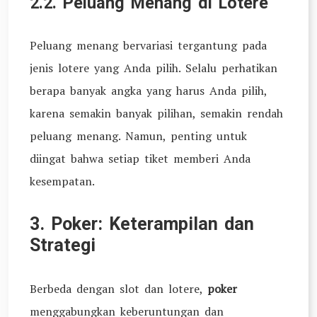
2.2. Peluang Menang di Lotere
Peluang menang bervariasi tergantung pada
jenis lotere yang Anda pilih. Selalu perhatikan
berapa banyak angka yang harus Anda pilih,
karena semakin banyak pilihan, semakin rendah
peluang menang. Namun, penting untuk
diingat bahwa setiap tiket memberi Anda
kesempatan.
3. Poker: Keterampilan dan
Strategi
Berbeda dengan slot dan lotere,
poker
menggabungkan keberuntungan dan