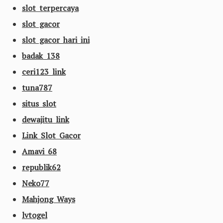
slot terpercaya
slot gacor
slot gacor hari ini
badak 138
ceri123 link
tuna787
situs slot
dewajitu link
Link Slot Gacor
Amavi 68
republik62
Neko77
Mahjong Ways
lvtogel