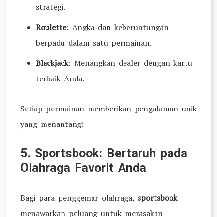
strategi.
Roulette
: Angka dan keberuntungan
berpadu dalam satu permainan.
Blackjack
: Menangkan dealer dengan kartu
terbaik Anda.
Setiap permainan memberikan pengalaman unik
yang menantang!
5. Sportsbook: Bertaruh pada
Olahraga Favorit Anda
Bagi para penggemar olahraga,
sportsbook
menawarkan peluang untuk merasakan