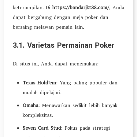
keterampilan. Di
https://bandarjkt88.com/
, Anda
dapat bergabung dengan meja poker dan
bersaing melawan pemain lain.
3.1. Varietas Permainan Poker
Di situs ini, Anda dapat menemukan:
Texas Hold’em
: Yang paling populer dan
mudah dipelajari.
Omaha
: Menawarkan sedikit lebih banyak
kompleksitas.
Seven Card Stud
: Fokus pada strategi