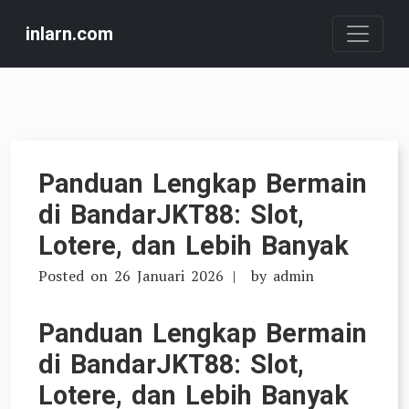
Skip
inlarn.com
to
content
Panduan Lengkap Bermain
di BandarJKT88: Slot,
Lotere, dan Lebih Banyak
Posted on
26 Januari 2026
by
admin
Panduan Lengkap Bermain
di BandarJKT88: Slot,
Lotere, dan Lebih Banyak