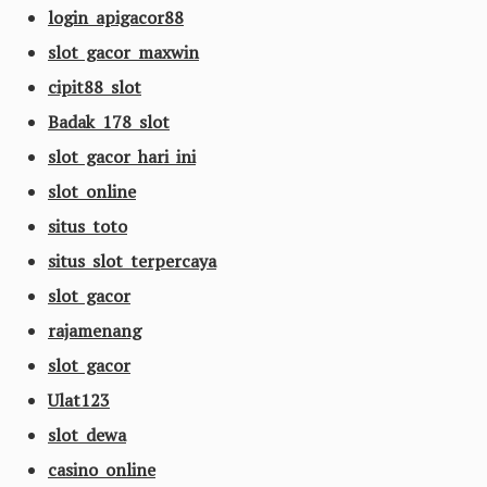
login apigacor88
slot gacor maxwin
cipit88 slot
Badak 178 slot
slot gacor hari ini
slot online
situs toto
situs slot terpercaya
slot gacor
rajamenang
slot gacor
Ulat123
slot dewa
casino online