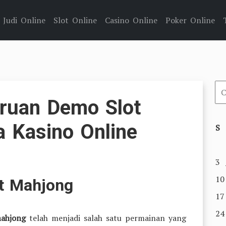
Judi Online
Slot Online
Casino Online
Poker Online
Car
ruan Demo Slot
un
a Kasino Online
S
3
10
t Mahjong
17
24
ahjong
telah menjadi salah satu permainan yang