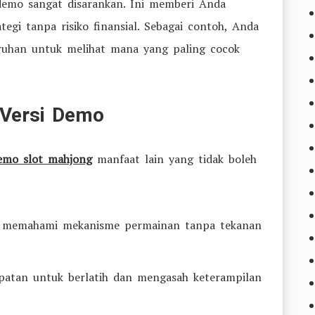
 demo sangat disarankan. Ini memberi Anda
i tanpa risiko finansial. Sebagai contoh, Anda
ruhan untuk melihat mana yang paling cocok
Versi Demo
emo slot mahjong
manfaat lain yang tidak boleh
 memahami mekanisme permainan tanpa tekanan
atan untuk berlatih dan mengasah keterampilan