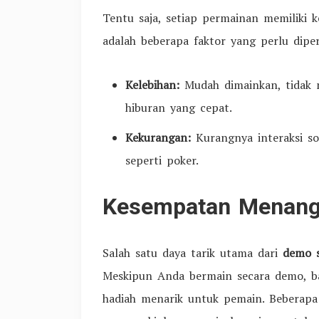
Tentu saja, setiap permainan memiliki 
adalah beberapa faktor yang perlu dipe
Kelebihan:
Mudah dimainkan, tidak 
hiburan yang cepat.
Kekurangan:
Kurangnya interaksi so
seperti poker.
Kesempatan Menang
Salah satu daya tarik utama dari
demo 
Meskipun Anda bermain secara demo, b
hadiah menarik untuk pemain. Beberap