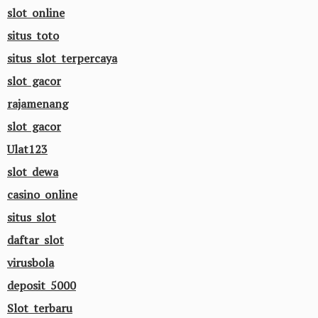
slot online
situs toto
situs slot terpercaya
slot gacor
rajamenang
slot gacor
Ulat123
slot dewa
casino online
situs slot
daftar slot
virusbola
deposit 5000
Slot terbaru