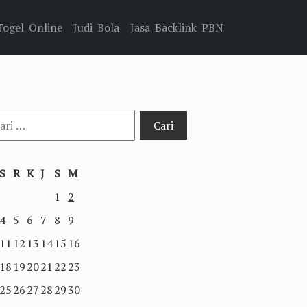
Togel Online
Judi Bola
Jasa Backlink PBN
i
tuk:
S
R
K
J
S
M
1
2
4
5
6
7
8
9
11
12
13
14
15
16
18
19
20
21
22
23
25
26
27
28
29
30