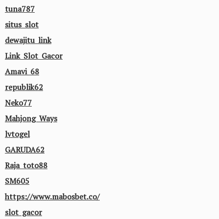
tuna787
situs slot
dewajitu link
Link Slot Gacor
Amavi 68
republik62
Neko77
Mahjong Ways
lvtogel
GARUDA62
Raja toto88
SM605
https://www.mabosbet.co/
slot gacor