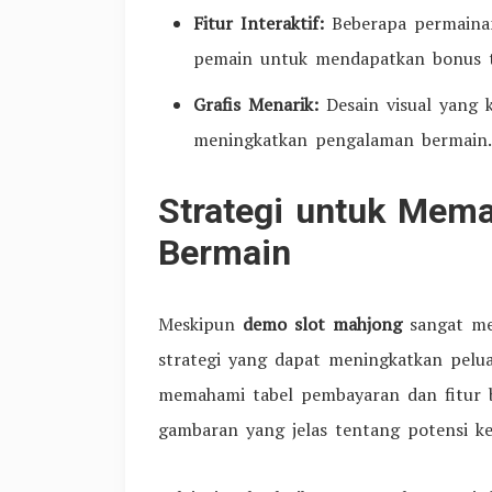
Fitur Interaktif:
Beberapa permaina
pemain untuk mendapatkan bonus 
Grafis Menarik:
Desain visual yang 
meningkatkan pengalaman bermain.
Strategi untuk Mem
Bermain
Meskipun
demo slot mahjong
sangat me
strategi yang dapat meningkatkan pelu
memahami tabel pembayaran dan fitur b
gambaran yang jelas tentang potensi k