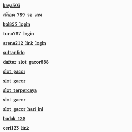
kaya303
สล็อต 789 วอ เลท
koi855 login
tuna787 login
arena212 link login
sultanlido
daftar slot gacor888
slot gacor
slot gacor
slot terpercaya
slot gacor
slot gacor hari ini
badak 138
ceri123 link