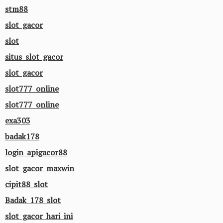
stm88
slot gacor
slot
situs slot gacor
slot gacor
slot777 online
slot777 online
exa303
badak178
login apigacor88
slot gacor maxwin
cipit88 slot
Badak 178 slot
slot gacor hari ini