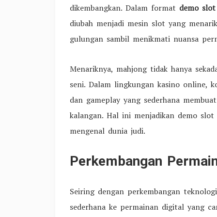
dikembangkan. Dalam format
demo slot
diubah menjadi mesin slot yang menar
gulungan sambil menikmati nuansa perma
Menariknya, mahjong tidak hanya sekada
seni. Dalam lingkungan kasino online, 
dan gameplay yang sederhana membuatn
kalangan. Hal ini menjadikan demo slot
mengenal dunia judi.
Perkembangan Permain
Seiring dengan perkembangan teknologi,
sederhana ke permainan digital yang ca