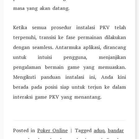
masa yang akan datang.
Ketika semua prosedur instalasi PKV telah
terpenuhi, transisi ke fase permainan dilakukan
dengan seamless. Antarmuka aplikasi, dirancang
untuk intuisi pengguna, menjanjikan
pengalaman bermain game yang memuaskan.
Mengikuti panduan instalasi ini, Anda kini
berada pada posisi siap untuk terjun ke dalam
interaksi game PKV yang menantang.
Posted in
Poker Online
Tagged
aduq
,
bandar