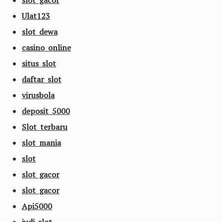
Ulat123
slot dewa
casino online
situs slot
daftar slot
virusbola
deposit 5000
Slot terbaru
slot mania
slot
slot gacor
slot gacor
Api5000
judi slot