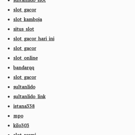
slot gacor
slot kamboja
situs slot
slot gacor hari ini
slot gacor
slot online
bandarqq
slot gacor
sultanlido
sultanlido link
istana338
mpo
kilo303
slot resmi