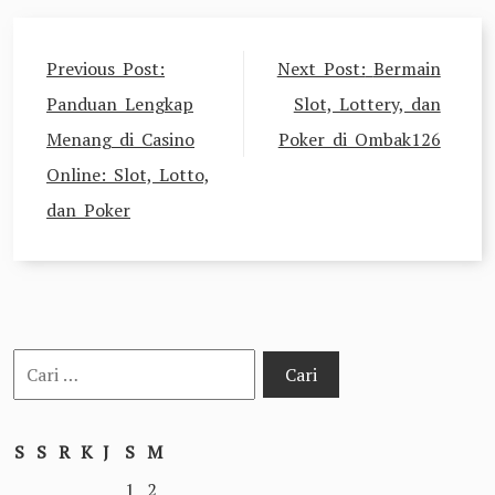
Navigasi
Previous Post:
Next Post:
Bermain
pos
Panduan Lengkap
Slot, Lottery, dan
Menang di Casino
Poker di Ombak126
Online: Slot, Lotto,
dan Poker
Cari
untuk:
S
S
R
K
J
S
M
1
2