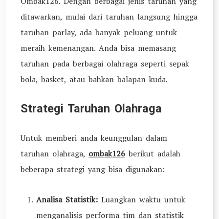
Ombak126. Dengan berbagai jenis taruhan yang
ditawarkan, mulai dari taruhan langsung hingga
taruhan parlay, ada banyak peluang untuk
meraih kemenangan. Anda bisa memasang
taruhan pada berbagai olahraga seperti sepak
bola, basket, atau bahkan balapan kuda.
Strategi Taruhan Olahraga
Untuk memberi anda keunggulan dalam
taruhan olahraga,
ombak126
berikut adalah
beberapa strategi yang bisa digunakan:
Analisa Statistik:
Luangkan waktu untuk
menganalisis performa tim dan statistik