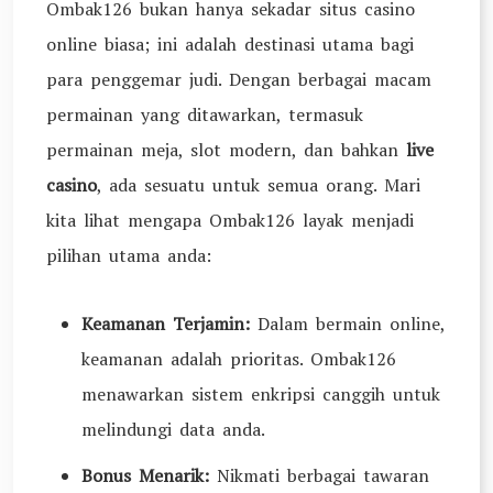
Ombak126 bukan hanya sekadar situs casino
online biasa; ini adalah destinasi utama bagi
para penggemar judi. Dengan berbagai macam
permainan yang ditawarkan, termasuk
permainan meja, slot modern, dan bahkan
live
casino
, ada sesuatu untuk semua orang. Mari
kita lihat mengapa Ombak126 layak menjadi
pilihan utama anda:
Keamanan Terjamin:
Dalam bermain online,
keamanan adalah prioritas. Ombak126
menawarkan sistem enkripsi canggih untuk
melindungi data anda.
Bonus Menarik:
Nikmati berbagai tawaran