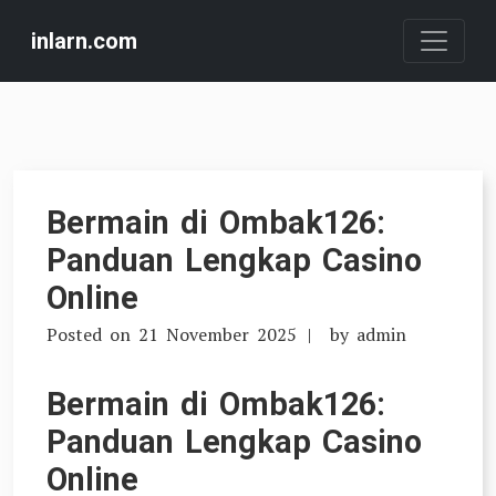
Skip
inlarn.com
to
content
Bermain di Ombak126:
Panduan Lengkap Casino
Online
Posted on
21 November 2025
by
admin
Bermain di Ombak126:
Panduan Lengkap Casino
Online