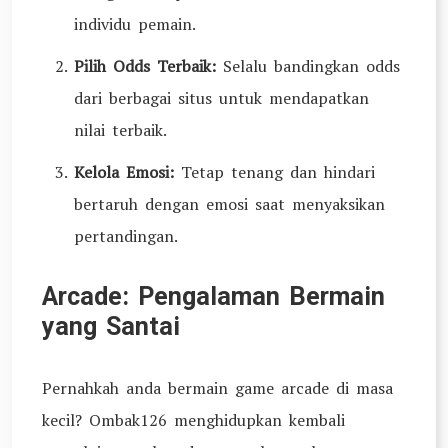
individu pemain.
Pilih Odds Terbaik:
Selalu bandingkan odds
dari berbagai situs untuk mendapatkan
nilai terbaik.
Kelola Emosi:
Tetap tenang dan hindari
bertaruh dengan emosi saat menyaksikan
pertandingan.
Arcade: Pengalaman Bermain
yang Santai
Pernahkah anda bermain game arcade di masa
kecil? Ombak126 menghidupkan kembali